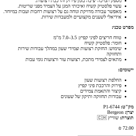
מספק תמיכה יציבה בזמן פירוק והרכבת רצועות.
עשוי פלסטיק קשיח ואיכותי המגן על הצמיד מפני שריטות.
מאפשר עבודה מדויקת ונוחה גם על רצועות רחבות ועבות במיוחד.
אידיאלי לשענים מקצועיים ולמעבדות שירות.
מפרט טכני:
טווח חריצים לפיני קפיץ: 3.5–7.0 מ"מ
חומר: פלסטיק קשיח
שימוש: החזקת רצועות וצמידי שעון במהלך עבודות שירות
ותחזוקה
מתאים לצמידי מתכת, רצועות עור ורצועות גומי עבות
יישומים:
החלפת רצועות שעון
פירוק והרכבת פיני קפיץ
קיצור והתאמת צמידים
עבודות תחזוקה ותיקון של שעונים
מק"ט:
6744-P1
יצרן:
Bergeon
תוצרת:
שווייץ 🇨🇭
₪
72.00