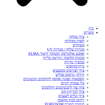
בית
מוצרים
ציוד גמולוגי
לופות ומגדלות
משקלים
מנורות שולחן / מנורות UV
אמבט אולטרסוני וסטימר קיטור ELMA
מכונות הלחמה / חריטה בלייזר
מכשירי מדידה
מיקרוסקופים
ציוד לצורפים ומשבצים
קידוח, כרסום ופוליש
קופסאות תצוגה ואחסון ליהלומים ותכשיטים
כלי עבודה ידניים
ציוד עזר לתכשיטנים ויהלומנים
ציוד לבדיקת זהב
ציוד וכלים לשענים
ריהוט לבתי מלאכה
מנועים תוצרת FOREDOM