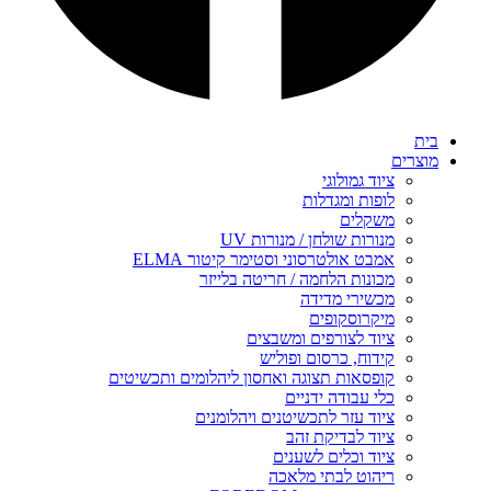
בית
מוצרים
ציוד גמולוגי
לופות ומגדלות
משקלים
מנורות שולחן / מנורות UV
אמבט אולטרסוני וסטימר קיטור ELMA
מכונות הלחמה / חריטה בלייזר
מכשירי מדידה
מיקרוסקופים
ציוד לצורפים ומשבצים
קידוח, כרסום ופוליש
קופסאות תצוגה ואחסון ליהלומים ותכשיטים
כלי עבודה ידניים
ציוד עזר לתכשיטנים ויהלומנים
ציוד לבדיקת זהב
ציוד וכלים לשענים
ריהוט לבתי מלאכה