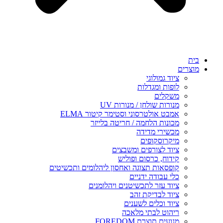
בית
מוצרים
ציוד גמולוגי
לופות ומגדלות
משקלים
מנורות שולחן / מנורות UV
אמבט אולטרסוני וסטימר קיטור ELMA
מכונות הלחמה / חריטה בלייזר
מכשירי מדידה
מיקרוסקופים
ציוד לצורפים ומשבצים
קידוח, כרסום ופוליש
קופסאות תצוגה ואחסון ליהלומים ותכשיטים
כלי עבודה ידניים
ציוד עזר לתכשיטנים ויהלומנים
ציוד לבדיקת זהב
ציוד וכלים לשענים
ריהוט לבתי מלאכה
מנועים תוצרת FOREDOM