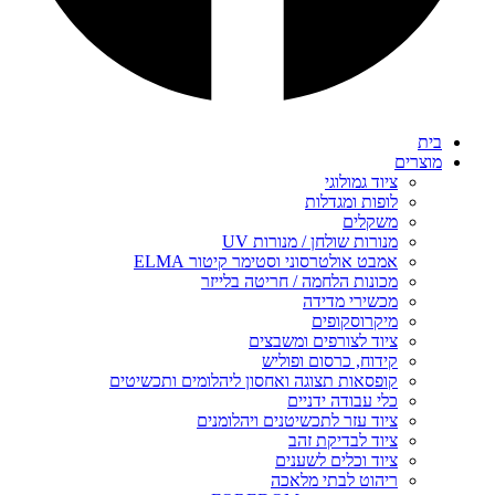
בית
מוצרים
ציוד גמולוגי
לופות ומגדלות
משקלים
מנורות שולחן / מנורות UV
אמבט אולטרסוני וסטימר קיטור ELMA
מכונות הלחמה / חריטה בלייזר
מכשירי מדידה
מיקרוסקופים
ציוד לצורפים ומשבצים
קידוח, כרסום ופוליש
קופסאות תצוגה ואחסון ליהלומים ותכשיטים
כלי עבודה ידניים
ציוד עזר לתכשיטנים ויהלומנים
ציוד לבדיקת זהב
ציוד וכלים לשענים
ריהוט לבתי מלאכה