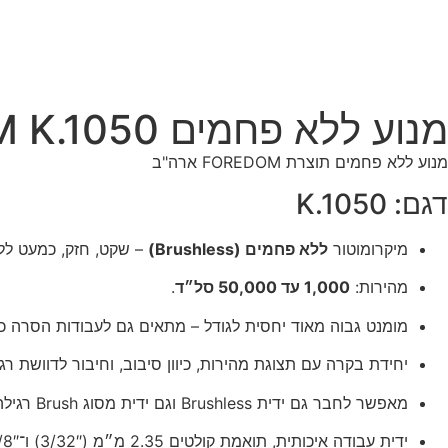
מנוע ללא פחמים FOREDOM K.1050
מנוע ללא פחמים תוצרת FOREDOM ארה"ב
דגם: K.1050
מיקרומוטור
ללא פחמים (Brushless)
– שקט, חזק, כמעט לל
מהירות:
1,000 עד 50,000 סל״ד
.
מומנט גבוה מאוד יחסית לגודל – מתאים גם לעבודות הסרה כ
יחידת בקרה עם תצוגת מהירות, כיוון סיבוב, וחיבור לדוושת רגל
מאפשר לחבר גם ידית Brushless וגם ידית מסוג Brush רגילה (יש פורט כפול).
ידית עבודה איכותית, תואמת קולטים 2.35 מ״מ (3/32″) ו־1/8″.