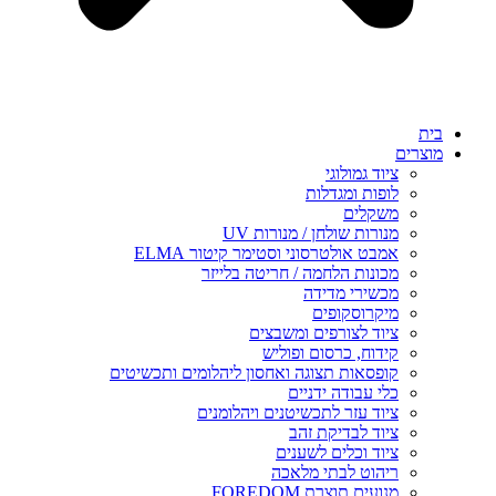
בית
מוצרים
ציוד גמולוגי
לופות ומגדלות
משקלים
מנורות שולחן / מנורות UV
אמבט אולטרסוני וסטימר קיטור ELMA
מכונות הלחמה / חריטה בלייזר
מכשירי מדידה
מיקרוסקופים
ציוד לצורפים ומשבצים
קידוח, כרסום ופוליש
קופסאות תצוגה ואחסון ליהלומים ותכשיטים
כלי עבודה ידניים
ציוד עזר לתכשיטנים ויהלומנים
ציוד לבדיקת זהב
ציוד וכלים לשענים
ריהוט לבתי מלאכה
מנועים תוצרת FOREDOM