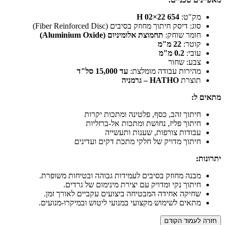
מק"ט:
654 22×02 H
סוג: דיסק חיתוך מחוזק בסיבים (Fiber Reinforced Disc)
חומר שוחק:
תחמוצת אלומיניום (Aluminium Oxide)
קוטר:
22 מ"מ
עובי:
0.2 מ"מ
צבע: שחור
מהירות עבודה מומלצת:
עד 15,000 סל"ד
תוצרת
HATHO – גרמניה
מתאים ל:
חיתוך זהב, כסף, פלטינה ומתכות יקרות
חיתוך פליז, נחושת ומתכות אל-ברזליות
עבודות צורפות, שענות ותעשייה
חיתוך מדויק של חלקי מתכת דקים ועדינים
יתרונות:
מבנה מחוזק בסיבים לעמידות גבוהה ובטיחות משופרת.
חיתוך נקי ומדויק עם יצירת מינימום של גרדים.
שחיקה אחידה המבטיחה ביצועים עקביים לאורך זמן.
מתאים לשימוש מקצועי במנועי ליטוש ובמיקרו-מנועים.
חזרה לעמוד הקודם