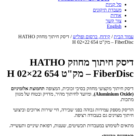
סל קניות
מעבדת תיקונים
אודות
צור קשר
English
עמוד הבית
/
קידוח, כרסום ופוליש
/ דיסק חיתוך מחוזק HATHO
FiberDisc – מק"ט 654 22×02 H
דיסק חיתוך מחוזק HATHO
FiberDisc – מק"ט 654 22×02 H
דיסק חיתוך מקצועי מחוזק בסיבי זכוכית, המצופה
תחמוצת אלומיניום
(Aluminium Oxide)
, ומיועד לחיתוך מהיר, מדויק ובטוח של מגוון
מתכות.
הדיסק מספק עמידות גבוהה בפני שבירה, חיי שירות ארוכים וביצועי
חיתוך מצוינים גם בעבודה רציפה.
מתאים לשימוש במעבדות תכשיטים, שענות, רפואת שיניים ותעשייה.
מאפיינים טכניים: