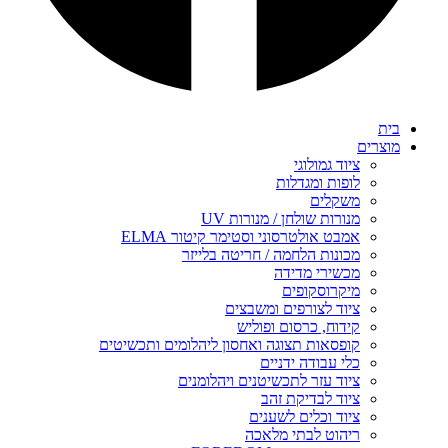
בית
מוצרים
ציוד גמולוגי
לופות ומגדלות
משקלים
מנורות שולחן / מנורות UV
אמבט אולטרסוני וסטימר קיטור ELMA
מכונות הלחמה / חריטה בלייזר
מכשירי מדידה
מיקרוסקופים
ציוד לצורפים ומשבצים
קידוח, כרסום ופוליש
קופסאות תצוגה ואחסון ליהלומים ותכשיטים
כלי עבודה ידניים
ציוד עזר לתכשיטנים ויהלומנים
ציוד לבדיקת זהב
ציוד וכלים לשענים
ריהוט לבתי מלאכה