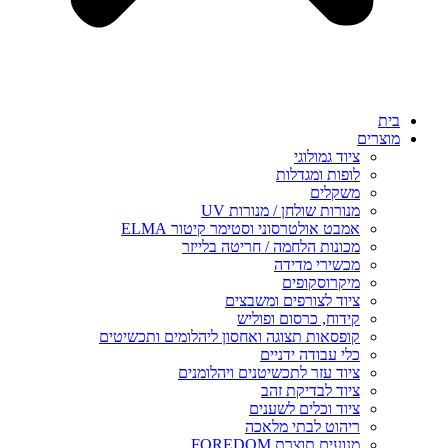
בית
מוצרים
ציוד גמולוגי
לופות ומגדלות
משקלים
מנורות שולחן / מנורות UV
אמבט אולטרסוני וסטימר קיטור ELMA
מכונות הלחמה / חריטה בלייזר
מכשירי מדידה
מיקרוסקופים
ציוד לצורפים ומשבצים
קידוח, כרסום ופוליש
קופסאות תצוגה ואחסון ליהלומים ותכשיטים
כלי עבודה ידניים
ציוד עזר לתכשיטנים ויהלומנים
ציוד לבדיקת זהב
ציוד וכלים לשענים
ריהוט לבתי מלאכה
מנועים תוצרת FOREDOM