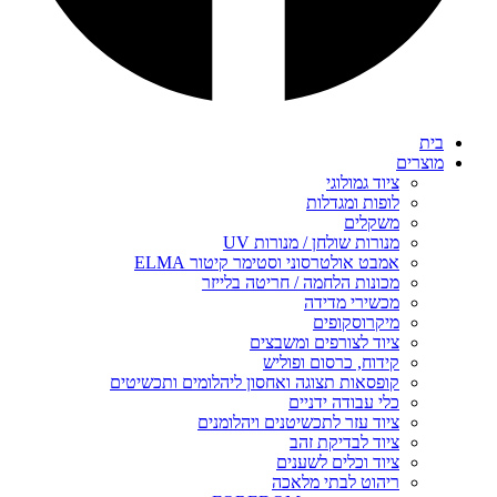
בית
מוצרים
ציוד גמולוגי
לופות ומגדלות
משקלים
מנורות שולחן / מנורות UV
אמבט אולטרסוני וסטימר קיטור ELMA
מכונות הלחמה / חריטה בלייזר
מכשירי מדידה
מיקרוסקופים
ציוד לצורפים ומשבצים
קידוח, כרסום ופוליש
קופסאות תצוגה ואחסון ליהלומים ותכשיטים
כלי עבודה ידניים
ציוד עזר לתכשיטנים ויהלומנים
ציוד לבדיקת זהב
ציוד וכלים לשענים
ריהוט לבתי מלאכה