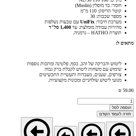
חומר: בד מוסלין (Muslin)
קוטר הדיסק: 110 מ"מ
מספר שכבות: 30
מערכת חיבור:
UniFix
עם טבעות נשלפות
מהירות עבודה מומלצת: עד
1,400 סל"ד
תוצרת HATHO – גרמניה.
מתאים ל:
ליטוש והברקה של זהב, כסף, פלטינה ומתכות נוספות
שימוש עם משחות ליטוש לקבלת ברק גבוה
צורפים, שענים, מעבדות ותעשיית התכשיטים
מנועי ליטוש שולחניים ומכונות מקצועיות.
₪
59.00
כמות
של
הוספה לסל
גלגל
חזרה לעמוד הקודם
ליטוש
HATHO
Muslin
–